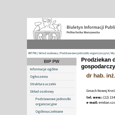
BIP PW
/
Skład osobowy
/
Podstawowe jednostki organizacyjne
/
Wy
Prodziekan d
BIP PW
gospodarcz
Informacje ogólne
dr hab. inż
Ogłoszenia
Struktura uczelni
Gmach Nowej Kreśl
Skład osobowy
tel. wew.:
(22) 234
Podstawowe jednostki
e-mail:
emilian
.
sz
organizacyjne
Ogólnouczelniane