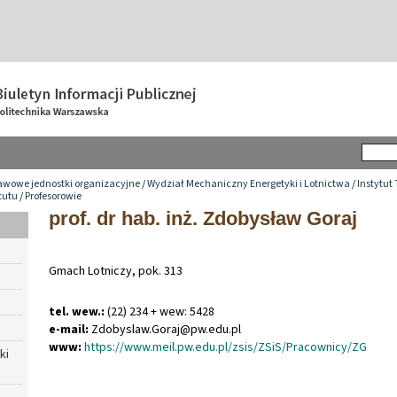
awowe jednostki organizacyjne
/
Wydział Mechaniczny Energetyki i Lotnictwa
/
Instytut
tutu
/
Profesorowie
prof. dr hab. inż. Zdobysław Goraj
Gmach Lotniczy, pok. 313
tel. wew.:
(22) 234 + wew: 5428
e-mail:
Zdobyslaw
.
Goraj@pw
.
edu
.
pl
www:
https://www.meil.pw.edu.pl/zsis/ZSiS/Pracownicy/ZG
ki