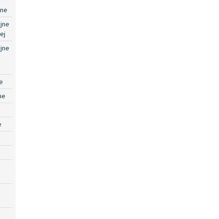
jne
jne
ej
jne
e
ne
e