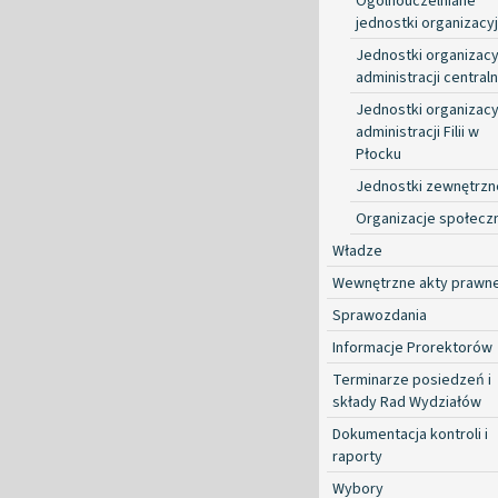
Ogólnouczelniane
jednostki organizacy
Jednostki organizacy
administracji centraln
Jednostki organizacy
administracji Filii w
Płocku
Jednostki zewnętrzn
Organizacje społecz
Władze
Wewnętrzne akty prawn
Sprawozdania
Informacje Prorektorów
Terminarze posiedzeń i
składy Rad Wydziałów
Dokumentacja kontroli i
raporty
Wybory