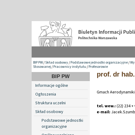
BIP PW
/
Skład osobowy
/
Podstawowe jednostki organizacyjne
/
Wy
Stosowanej
/
Pracownicy instytutu
/
Profesorowie
prof. dr hab
BIP PW
Informacje ogólne
Gmach Aerodynamiki,
Ogłoszenia
Struktura uczelni
tel. wew.:
(22) 234 +
Skład osobowy
e-mail:
Jacek
.
Szumb
Podstawowe jednostki
organizacyjne