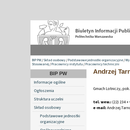
BIP PW
/
Skład osobowy
/
Podstawowe jednostki organizacyjne
/
Wy
Stosowanej
/
Pracownicy instytutu
/
Pracownicy techniczni
Andrzej Tar
BIP PW
Informacje ogólne
Gmach Lotniczy, pok
Ogłoszenia
Struktura uczelni
tel. wew.:
(22) 234 +
Skład osobowy
e-mail:
Andrzej
.
Tarn
Podstawowe jednostki
organizacyjne