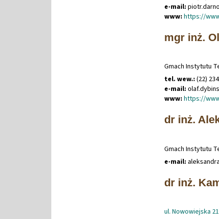
e-mail:
piotr
.
darn
www:
https://www
mgr inż. O
Gmach Instytutu Te
tel. wew.:
(22) 23
e-mail:
olaf
.
dybin
www:
https://www
dr inż. Al
Gmach Instytutu Te
e-mail:
aleksandr
dr inż. Ka
ul. Nowowiejska 2