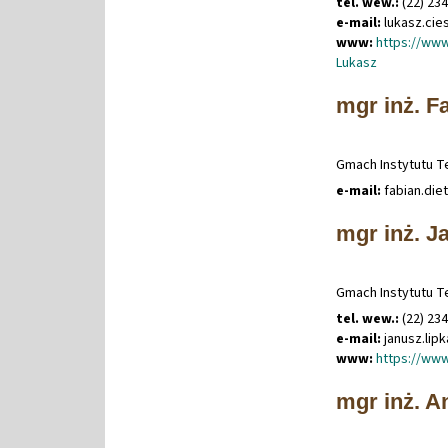
tel. wew.:
(22) 23
e-mail:
lukasz
.
cie
www:
https://www
Lukasz
mgr inż. F
Gmach Instytutu Te
e-mail:
fabian
.
die
mgr inż. J
Gmach Instytutu Te
tel. wew.:
(22) 23
e-mail:
janusz
.
lip
www:
https://www
mgr inż. A