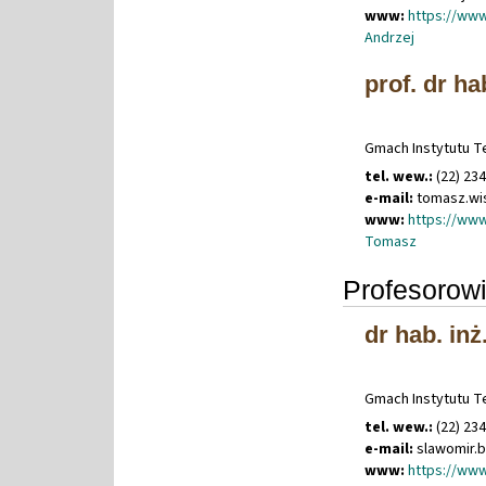
www:
https://www
Andrzej
prof. dr h
Gmach Instytutu Te
tel. wew.:
(22) 23
e-mail:
tomasz
.
wi
www:
https://www
Tomasz
Profesorowi
dr hab. inż
Gmach Instytutu Te
tel. wew.:
(22) 23
e-mail:
slawomir
.
b
www:
https://www