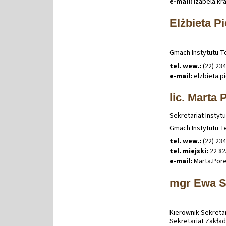
e-mail:
izabela
.
kr
Elżbieta Pi
Gmach Instytutu Te
tel. wew.:
(22) 234
e-mail:
elzbieta
.
p
lic. Marta
Sekretariat Instytu
Gmach Instytutu Te
tel. wew.:
(22) 23
tel. miejski:
22 82
e-mail:
Marta
.
Por
mgr Ewa S
Kierownik Sekretar
Sekretariat Zakła