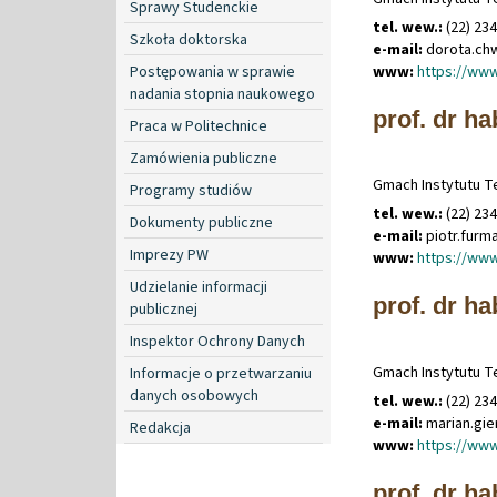
Sprawy Studenckie
tel. wew.:
(22) 23
Szkoła doktorska
e-mail:
dorota
.
ch
Postępowania w sprawie
www:
https://www
nadania stopnia naukowego
prof. dr ha
Praca w Politechnice
Zamówienia publiczne
Gmach Instytutu Te
Programy studiów
tel. wew.:
(22) 23
Dokumenty publiczne
e-mail:
piotr
.
furm
Imprezy PW
www:
https://www
Udzielanie informacji
prof. dr ha
publicznej
Inspektor Ochrony Danych
Gmach Instytutu Te
Informacje o przetwarzaniu
danych osobowych
tel. wew.:
(22) 23
e-mail:
marian
.
gi
Redakcja
www:
https://www
prof. dr ha