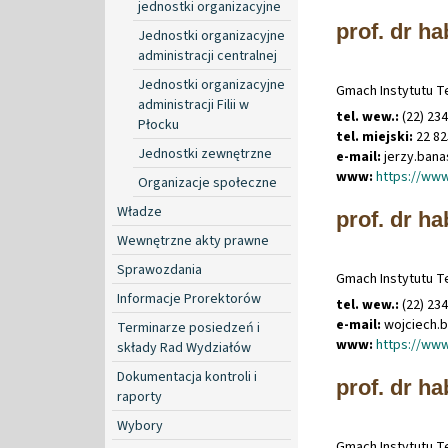
jednostki organizacyjne
prof. dr ha
Jednostki organizacyjne
administracji centralnej
Jednostki organizacyjne
Gmach Instytutu Te
administracji Filii w
tel. wew.:
(22) 23
Płocku
tel. miejski:
22 82
Jednostki zewnętrzne
e-mail:
jerzy
.
ban
www:
https://www
Organizacje społeczne
Władze
prof. dr ha
Wewnętrzne akty prawne
Sprawozdania
Gmach Instytutu Te
Informacje Prorektorów
tel. wew.:
(22) 23
e-mail:
wojciech
.
b
Terminarze posiedzeń i
www:
https://www
składy Rad Wydziałów
Dokumentacja kontroli i
prof. dr h
raporty
Wybory
Gmach Instytutu Te