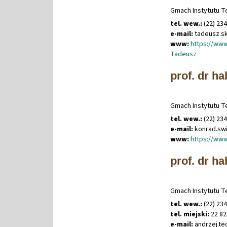
Gmach Instytutu Te
tel. wew.:
(22) 23
e-mail:
tadeusz
.
s
www:
https://www
Tadeusz
prof. dr ha
Gmach Instytutu Te
tel. wew.:
(22) 234
e-mail:
konrad
.
sw
www:
https://www
prof. dr h
Gmach Instytutu Te
tel. wew.:
(22) 234
tel. miejski:
22 82
e-mail:
andrzej
.
te