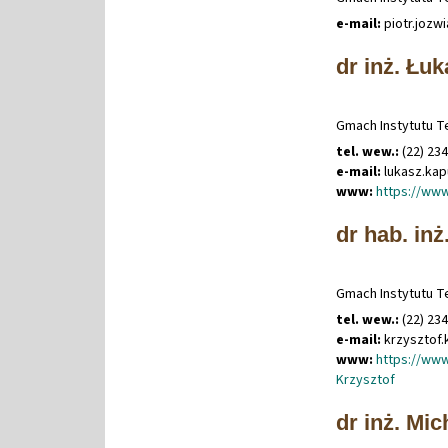
e-mail:
piotr
.
jozw
dr inż. Łu
Gmach Instytutu Te
tel. wew.:
(22) 23
e-mail:
lukasz
.
ka
www:
https://www
dr hab. in
Gmach Instytutu Te
tel. wew.:
(22) 23
e-mail:
krzysztof
.
www:
https://www
Krzysztof
dr inż. Mic