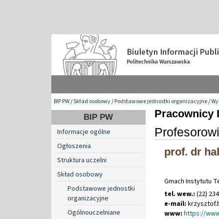
BIP PW
/
Skład osobowy
/
Podstawowe jednostki organizacyjne
/
Wy
Pracownicy I
BIP PW
Profesorow
Informacje ogólne
Ogłoszenia
prof. dr ha
Struktura uczelni
Skład osobowy
Gmach Instytutu Te
Podstawowe jednostki
tel. wew.:
(22) 23
organizacyjne
e-mail:
krzysztof
.
Ogólnouczelniane
www:
https://www