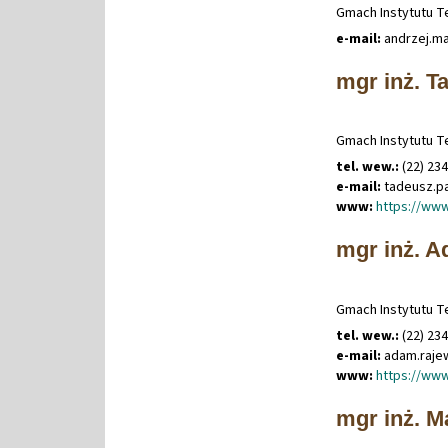
Gmach Instytutu Te
e-mail:
andrzej
.
ma
mgr inż. T
Gmach Instytutu Te
tel. wew.:
(22) 23
e-mail:
tadeusz
.
p
www:
https://www
mgr inż. 
Gmach Instytutu Te
tel. wew.:
(22) 23
e-mail:
adam
.
raj
www:
https://ww
mgr inż. M