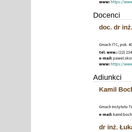
www:
https://www
Docenci
doc. dr in
Gmach ITC, pok. 4
tel. wew.:
(22) 23
e-mail:
pawel
.
sko
www:
https://www
Adiunkci
Kamil Boc
Gmach Instytutu Te
e-mail:
kamil
.
boc
dr inż. Łu