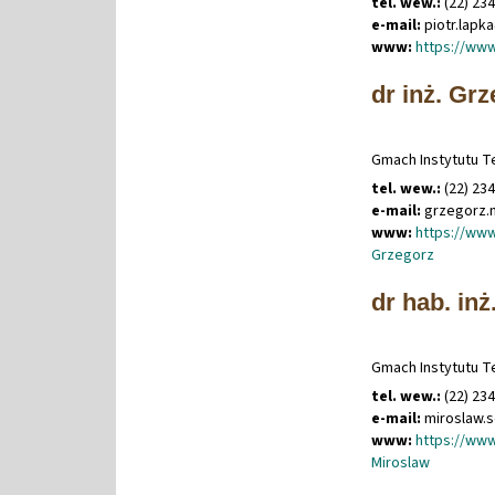
tel. wew.:
(22) 23
e-mail:
piotr
.
lapk
www:
https://www
dr inż. Grz
Gmach Instytutu Te
tel. wew.:
(22) 23
e-mail:
grzegorz
.
www:
https://www
Grzegorz
dr hab. inż
Gmach Instytutu Te
tel. wew.:
(22) 23
e-mail:
miroslaw
.
s
www:
https://www
Miroslaw