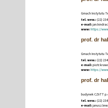
Gmach Instytutu Te
tel. wew.:
(22) 23
e-mail:
jan
.
kindra
www:
https://www
prof. dr ha
Gmach Instytutu Te
tel. wew.:
(22) 23
e-mail:
piotr
.
kraw
www:
https://www
prof. dr h
budynek CZIiTT p.
tel. wew.:
(22) 23
e-mail:
janusz
.
lew