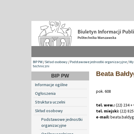
BIP PW
/
Skład osobowy
/
Podstawowe jednostki organizacyjne
/
Wyd
techniczni
Beata Bałdy
BIP PW
Informacje ogólne
pok. 608
Ogłoszenia
Struktura uczelni
tel. wew.:
(22) 234 +
Skład osobowy
tel. miejski:
(22) 825
e-mail:
beata
.
baldy
Podstawowe jednostki
organizacyjne