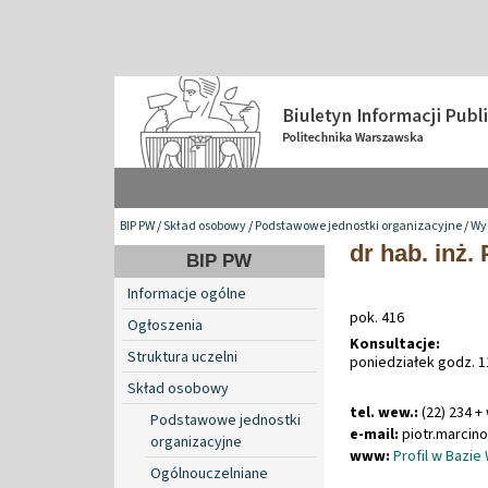
BIP PW
/
Skład osobowy
/
Podstawowe jednostki organizacyjne
/
Wyd
dr hab. inż.
BIP PW
Informacje ogólne
pok. 416
Ogłoszenia
Konsultacje:
Struktura uczelni
poniedziałek godz. 1
Skład osobowy
tel. wew.:
(22) 234 +
Podstawowe jednostki
e-mail:
piotr
.
marcin
organizacyjne
www:
Profil w Bazie
Ogólnouczelniane