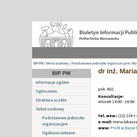
BIP PW
/
Skład osobowy
/
Podstawowe jednostki organizacyjne
/
Wyd
dr inż. Mar
BIP PW
Informacje ogólne
pok. 602
Ogłoszenia
Konsultacje:
Struktura uczelni
wtorek 14:00 - 16:00
Skład osobowy
tel. wew.:
(22) 234 +
Podstawowe jednostki
e-mail:
maria
.
lukas
organizacyjne
www:
Profil w Bazie
Ogólnouczelniane