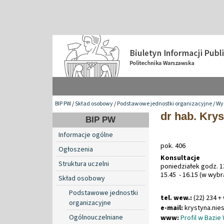
BIP PW
/
Skład osobowy
/
Podstawowe jednostki organizacyjne
/
Wyd
dr hab. Kry
BIP PW
Informacje ogólne
pok. 406
Ogłoszenia
Konsultacje
Struktura uczelni
poniedziałek godz. 1
15.45 - 16.15 (w wybra
Skład osobowy
Podstawowe jednostki
tel. wew.:
(22) 234 +
organizacyjne
e-mail:
krystyna
.
nie
Ogólnouczelniane
www:
Profil w Bazie