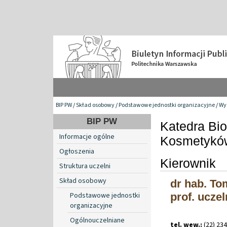
BIP PW
/
Skład osobowy
/
Podstawowe jednostki organizacyjne
/
Wy
BIP PW
Katedra Bio
Informacje ogólne
Kosmetykó
Ogłoszenia
Kierownik
Struktura uczelni
Skład osobowy
dr hab. To
Podstawowe jednostki
prof. uczel
organizacyjne
Ogólnouczelniane
tel. wew.:
(22) 23