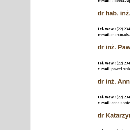
e-mail:
Joanna
.
Za
dr hab. inż
tel. wew.:
(22) 23
e-mail:
marcin
.
ol
dr inż. Pa
tel. wew.:
(22) 23
e-mail:
pawel
.
rus
dr inż. An
tel. wew.:
(22) 23
e-mail:
anna
.
sobi
dr Katarz