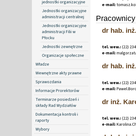
jednostki organizacyjne
e-mail:
tomasz
.
ko
Jednostki organizacyjne
Pracownicy
administracji centralnej
Jednostki organizacyjne
dr hab. in
administracji Filii w
Płocku
Jednostki zewnętrzne
tel. wew.:
(22) 23
e-mail:
malgorza
Organizacje społeczne
Władze
dr hab. in
Wewnętrzne akty prawne
Sprawozdania
tel. wew.:
(22) 23
e-mail:
Pawel
.
Bor
Informacje Prorektorów
Terminarze posiedzeń i
dr inż. Ka
składy Rad Wydziałów
Dokumentacja kontroli i
tel. wew.:
(22) 23
raporty
e-mail:
Karolina
.
C
Wybory