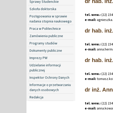
dr hab. in
Sprawy Studenckie
Szkoła doktorska
tel. wew.:
(22) 23
Postępowania w sprawie
e-mail:
agnieszka
.
nadania stopnia naukowego
Praca w Politechnice
dr hab. in
Zamówienia publiczne
Programy studiów
tel. wew.:
(22) 23
e-mail:
anna
.
herm
Dokumenty publiczne
Imprezy PW
dr hab. inż
Udzielanie informacji
publicznej
tel. wew.:
(22) 23
Inspektor Ochrony Danych
e-mail:
tomasz
.
ko
Informacje o przetwarzaniu
dr inż. A
danych osobowych
Redakcja
tel. wew.:
(22) 23
e-mail:
anna
.
kowa