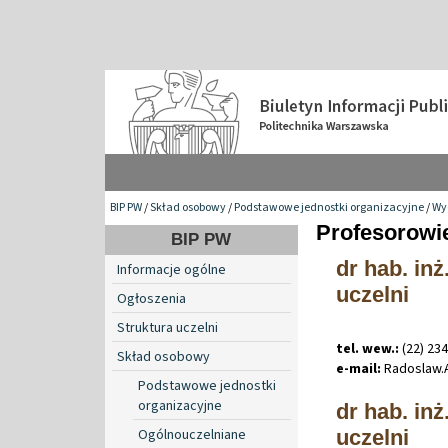
BIP PW
/
Skład osobowy
/
Podstawowe jednostki organizacyjne
/
Wy
Profesorowie
BIP PW
dr hab. in
Informacje ogólne
uczelni
Ogłoszenia
Struktura uczelni
tel. wew.:
(22) 23
Skład osobowy
e-mail:
Radoslaw
.
Podstawowe jednostki
organizacyjne
dr hab. inż
Ogólnouczelniane
uczelni