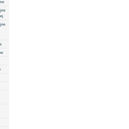
jne
jne
ej
jne
e
ne
e