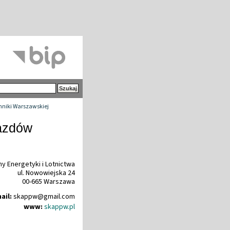
chniki Warszawskiej
jazdów
y Energetyki i Lotnictwa
ul. Nowowiejska 24
00-665 Warszawa
ail:
skappw@gmail
.
com
www:
skappw.pl