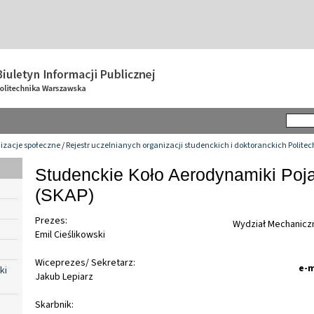
izacje społeczne
/
Rejestr uczelnianych organizacji studenckich i doktoranckich Polite
Studenckie Koło Aerodynamiki Po
(SKAP)
Prezes:
Wydział Mechaniczn
Emil Cieślikowski
Wiceprezes/ Sekretarz:
e-m
ki
Jakub Lepiarz
Skarbnik: