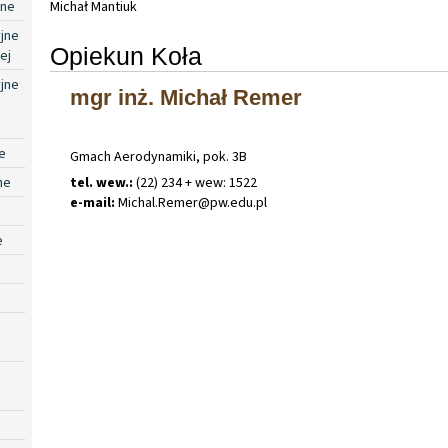
jne
Michał Mantiuk
jne
Opiekun Koła
ej
jne
mgr inż. Michał Remer
e
Gmach Aerodynamiki, pok. 3B
ne
tel. wew.:
(22) 234 + wew: 1522
e-mail:
Michal
.
Remer@pw
.
edu
.
pl
e