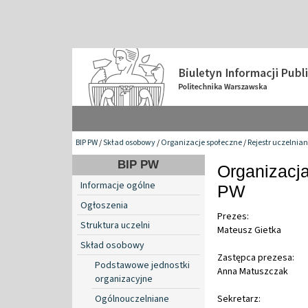
BIP PW
/
Skład osobowy
/
Organizacje społeczne
/
Rejestr uczelnia
BIP PW
Organizacj
Informacje ogólne
PW
Ogłoszenia
Prezes:
Struktura uczelni
Mateusz Gietka
Skład osobowy
Zastępca prezesa:
Podstawowe jednostki
Anna Matuszczak
organizacyjne
Ogólnouczelniane
Sekretarz: