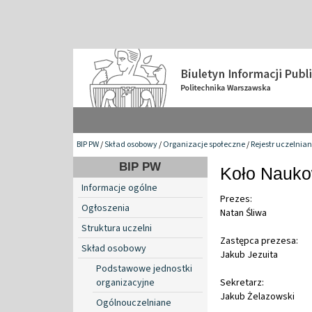
BIP PW
/
Skład osobowy
/
Organizacje społeczne
/
Rejestr uczelnia
BIP PW
Koło Nauko
Informacje ogólne
Prezes:
Ogłoszenia
Natan Śliwa
Struktura uczelni
Zastępca prezesa:
Skład osobowy
Jakub Jezuita
Podstawowe jednostki
organizacyjne
Sekretarz:
Jakub Żelazowski
Ogólnouczelniane