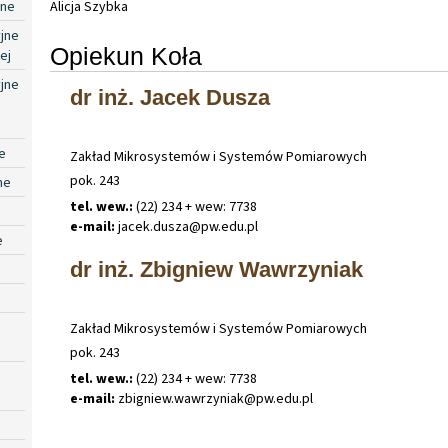
jne
Alicja Szybka
jne
Opiekun Koła
ej
jne
dr inż. Jacek Dusza
e
Zakład Mikrosystemów i Systemów Pomiarowych
pok. 243
ne
tel. wew.:
(22) 234 + wew: 7738
e-mail:
jacek
.
dusza@pw
.
edu
.
pl
e
dr inż. Zbigniew Wawrzyniak
Zakład Mikrosystemów i Systemów Pomiarowych
pok. 243
tel. wew.:
(22) 234 + wew: 7738
e-mail:
zbigniew
.
wawrzyniak@pw
.
edu
.
pl