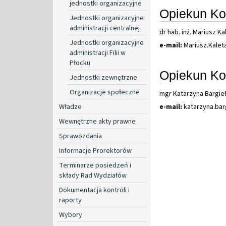
jednostki organizacyjne
Opiekun Ko
Jednostki organizacyjne
administracji centralnej
dr hab. inż. Mariusz Ka
Jednostki organizacyjne
e-mail:
Mariusz
.
Kale
administracji Filii w
Płocku
Opiekun Ko
Jednostki zewnętrzne
Organizacje społeczne
mgr Katarzyna Bargie
e-mail:
katarzyna
.
bar
Władze
Wewnętrzne akty prawne
Sprawozdania
Informacje Prorektorów
Terminarze posiedzeń i
składy Rad Wydziałów
Dokumentacja kontroli i
raporty
Wybory