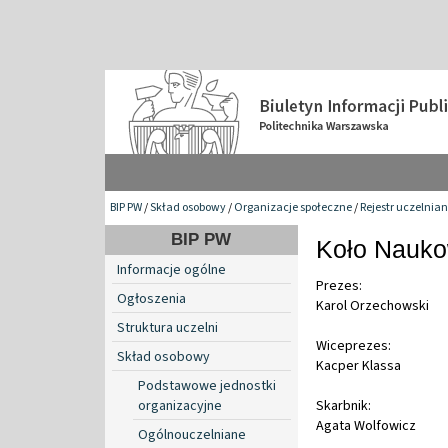
BIP PW
/
Skład osobowy
/
Organizacje społeczne
/
Rejestr uczelnia
BIP PW
Koło Nauko
Informacje ogólne
Prezes:
Ogłoszenia
Karol Orzechowski
Struktura uczelni
Wiceprezes:
Skład osobowy
Kacper Klassa
Podstawowe jednostki
organizacyjne
Skarbnik:
Agata Wolfowicz
Ogólnouczelniane