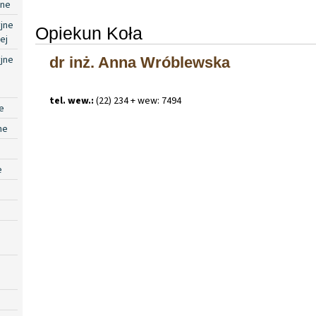
jne
jne
Opiekun Koła
ej
jne
dr inż. Anna Wróblewska
tel. wew.:
(22) 234 + wew: 7494
e
ne
e