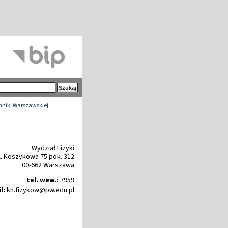
chniki Warszawskiej
Wydział Fizyki
l. Koszykowa 75 pok. 312
00-662 Warszawa
tel. wew.:
7959
l:
kn
.
fizykow@pw
.
edu
.
pl