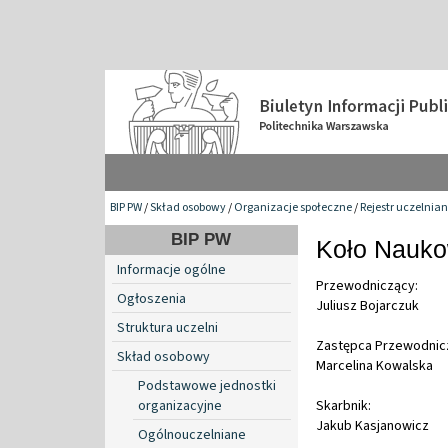
BIP PW
/
Skład osobowy
/
Organizacje społeczne
/
Rejestr uczelnia
BIP PW
Koło Nauko
Informacje ogólne
Przewodniczący:
Ogłoszenia
Juliusz Bojarczuk
Struktura uczelni
Zastępca Przewodni
Skład osobowy
Marcelina Kowalska
Podstawowe jednostki
organizacyjne
Skarbnik:
Jakub Kasjanowicz
Ogólnouczelniane