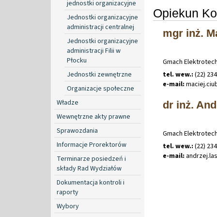
jednostki organizacyjne
Opiekun Ko
Jednostki organizacyjne
administracji centralnej
mgr inż. M
Jednostki organizacyjne
administracji Filii w
Płocku
Gmach Elektrotechni
Jednostki zewnętrzne
tel. wew.:
(22) 23
e-mail:
maciej
.
ci
Organizacje społeczne
Władze
dr inż. And
Wewnętrzne akty prawne
Sprawozdania
Gmach Elektrotechni
Informacje Prorektorów
tel. wew.:
(22) 23
e-mail:
andrzej
.
la
Terminarze posiedzeń i
składy Rad Wydziałów
Dokumentacja kontroli i
raporty
Wybory