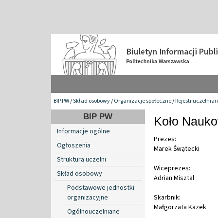
BIP PW
/
Skład osobowy
/
Organizacje społeczne
/
Rejestr uczelnia
BIP PW
Koło Nauk
Informacje ogólne
Prezes:
Ogłoszenia
Marek Śwątecki
Struktura uczelni
Wiceprezes:
Skład osobowy
Adrian Misztal
Podstawowe jednostki
organizacyjne
Skarbnik:
Małgorzata Kazek
Ogólnouczelniane