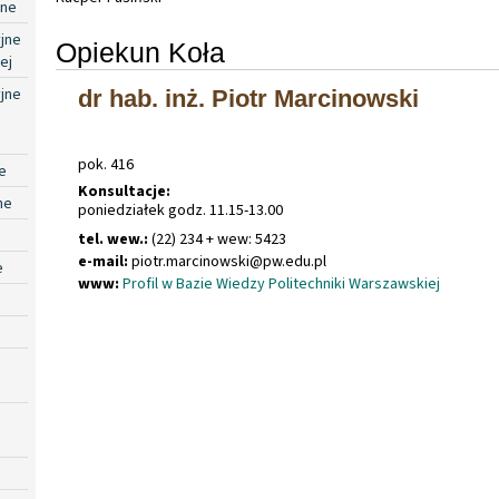
jne
jne
Opiekun Koła
ej
jne
dr hab. inż. Piotr Marcinowski
pok. 416
e
Konsultacje:
ne
poniedziałek godz. 11.15-13.00
tel. wew.:
(22) 234 + wew: 5423
e-mail:
piotr
.
marcinowski@pw
.
edu
.
pl
e
www:
Profil w Bazie Wiedzy Politechniki Warszawskiej