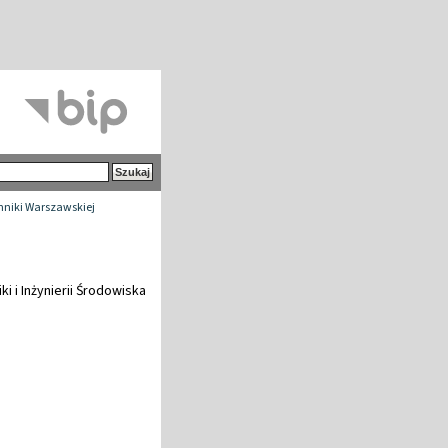
chniki Warszawskiej
i i Inżynierii Środowiska