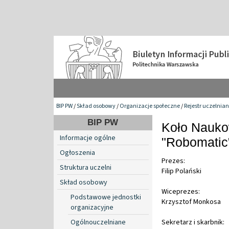
BIP PW
/
Skład osobowy
/
Organizacje społeczne
/
Rejestr uczelnia
BIP PW
Koło Nauko
Informacje ogólne
"Robomatic
Ogłoszenia
Prezes:
Struktura uczelni
Filip Polański
Skład osobowy
Wiceprezes:
Podstawowe jednostki
Krzysztof Monkosa
organizacyjne
Ogólnouczelniane
Sekretarz i skarbnik: