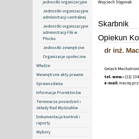
jednostki organizacyjne
Wojciech Stępniak
Jednostki organizacyjne
administracji centralnej
Skarbnik
Jednostki organizacyjne
administracji Filii w
Opiekun Ko
Płocku
Jednostki zewnętrzne
dr inż. Mac
Organizacje społeczne
Władze
Gmach Mechatronik
Wewnętrzne akty prawne
tel. wew.:
(22) 234
e-mail:
maciej
.
prz
Sprawozdania
Informacje Prorektorów
Terminarze posiedzeń i
składy Rad Wydziałów
Dokumentacja kontroli i
raporty
Wybory