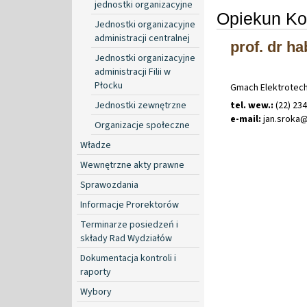
jednostki organizacyjne
Opiekun Ko
Jednostki organizacyjne
administracji centralnej
prof. dr ha
Jednostki organizacyjne
administracji Filii w
Płocku
Gmach Elektrotechni
Jednostki zewnętrzne
tel. wew.:
(22) 23
e-mail:
jan
.
sroka
Organizacje społeczne
Władze
Wewnętrzne akty prawne
Sprawozdania
Informacje Prorektorów
Terminarze posiedzeń i
składy Rad Wydziałów
Dokumentacja kontroli i
raporty
Wybory