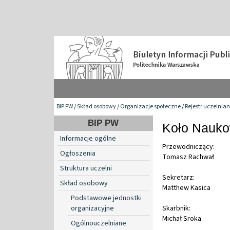
BIP PW
/
Skład osobowy
/
Organizacje społeczne
/
Rejestr uczelnia
BIP PW
Koło Nauko
Informacje ogólne
Przewodniczący:
Ogłoszenia
Tomasz Rachwał
Struktura uczelni
Sekretarz:
Skład osobowy
Matthew Kasica
Podstawowe jednostki
organizacyjne
Skarbnik:
Michał Sroka
Ogólnouczelniane