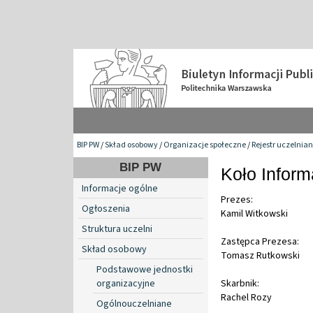
BIP PW
/
Skład osobowy
/
Organizacje społeczne
/
Rejestr uczelnia
BIP PW
Koło Infor
Informacje ogólne
Prezes:
Ogłoszenia
Kamil Witkowski
Struktura uczelni
Zastępca Prezesa:
Skład osobowy
Tomasz Rutkowski
Podstawowe jednostki
organizacyjne
Skarbnik:
Rachel Rozy
Ogólnouczelniane