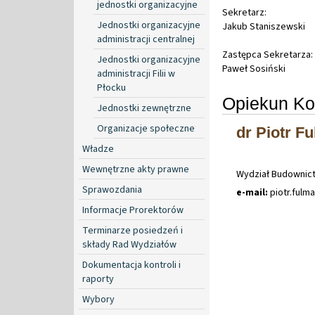
jednostki organizacyjne
Sekretarz:
Jednostki organizacyjne
Jakub Staniszewski
administracji centralnej
Zastępca Sekretarza:
Jednostki organizacyjne
Paweł Sosiński
administracji Filii w
Płocku
Opiekun Ko
Jednostki zewnętrzne
Organizacje społeczne
dr Piotr F
Władze
Wewnętrzne akty prawne
Wydział Budownict
Sprawozdania
e-mail:
piotr
.
fulm
Informacje Prorektorów
Terminarze posiedzeń i
składy Rad Wydziałów
Dokumentacja kontroli i
raporty
Wybory