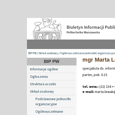
BIP PW
/
Skład osobowy
/
Ogólnouczelniane jednostki organizacyj
mgr Marta 
BIP PW
specjalista ds. infor
Informacje ogólne
parter, pok. 0.15
Ogłoszenia
Struktura uczelni
tel. wew.:
(22) 234 +
Skład osobowy
e-mail:
marta
.
lewak
Podstawowe jednostki
organizacyjne
Ogólnouczelniane