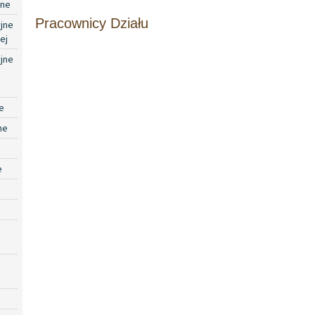
jne
Pracownicy Działu
jne
ej
jne
e
ne
e