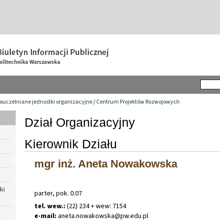
ouczelniane jednostki organizacyjne
/
Centrum Projektów Rozwojowych
Dział Organizacyjny
Kierownik Działu
mgr inż. Aneta Nowakowska
ki
parter, pok. 0.07
tel. wew.:
(22) 234 + wew: 7154
e-mail:
aneta
.
nowakowska@pw
.
edu
.
pl