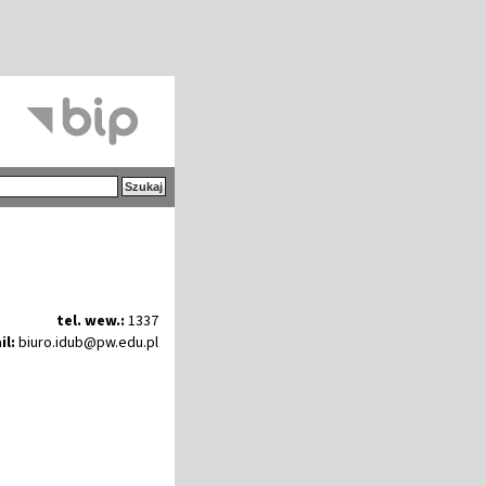
tel. wew.:
1337
il:
biuro
.
idub@pw
.
edu
.
pl