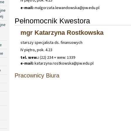
IV piętro, pok. 4.25
jne
e-mail:
malgorzata
.
lewandowska@pw
.
edu
.
pl
jne
ej
Pełnomocnik Kwestora
jne
mgr Katarzyna Rostkowska
starszy specjalista ds. finansowych
e
IV piętro, pok. 4.23
ne
tel. wew.:
(22) 234 + wew: 1339
e-mail:
katarzyna
.
rostkowska@pw
.
edu
.
pl
e
Pracownicy Biura