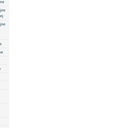
jne
jne
ej
jne
e
ne
e