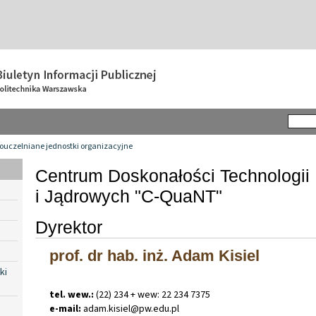
ouczelniane jednostki organizacyjne
Centrum Doskonałości Technologi
i Jądrowych "C-QuaNT"
Dyrektor
prof. dr hab. inż. Adam Kisiel
ki
tel. wew.:
(22) 234 + wew: 22 234 7375
e-mail:
adam
.
kisiel@pw
.
edu
.
pl