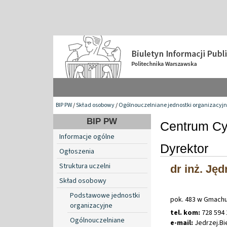
BIP PW
/
Skład osobowy
/
Ogólnouczelniane jednostki organizacyj
BIP PW
Centrum Cy
Informacje ogólne
Dyrektor
Ogłoszenia
Struktura uczelni
dr inż. Jęd
Skład osobowy
Podstawowe jednostki
pok. 483 w Gmachu 
organizacyjne
tel. kom:
728 594 
Ogólnouczelniane
e-mail:
Jedrzej
.
Bi