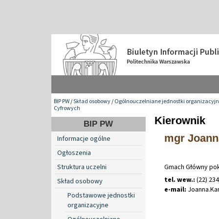
BIP PW
/
Skład osobowy
/
Ogólnouczelniane jednostki organizacyj
Cyfrowych
Kierownik
BIP PW
mgr Joann
Informacje ogólne
Ogłoszenia
Struktura uczelni
Gmach Główny pok
tel. wew.:
(22) 23
Skład osobowy
e-mail:
Joanna
.
Ka
Podstawowe jednostki
organizacyjne