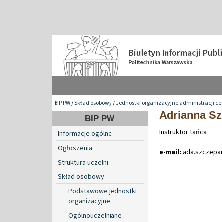
BIP PW
/
Skład osobowy
/
Jednostki organizacyjne administracji ce
Adrianna S
BIP PW
Instruktor tańca
Informacje ogólne
Ogłoszenia
e-mail:
ada
.
szczepa
Struktura uczelni
Skład osobowy
Podstawowe jednostki
organizacyjne
Ogólnouczelniane