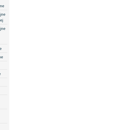
jne
jne
ej
jne
e
ne
e