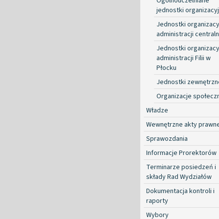
Ogólnouczelniane
jednostki organizacy
Jednostki organizacy
administracji centraln
Jednostki organizacy
administracji Filii w
Płocku
Jednostki zewnętrzn
Organizacje społecz
Władze
Wewnętrzne akty prawn
Sprawozdania
Informacje Prorektorów
Terminarze posiedzeń i
składy Rad Wydziałów
Dokumentacja kontroli i
raporty
Wybory