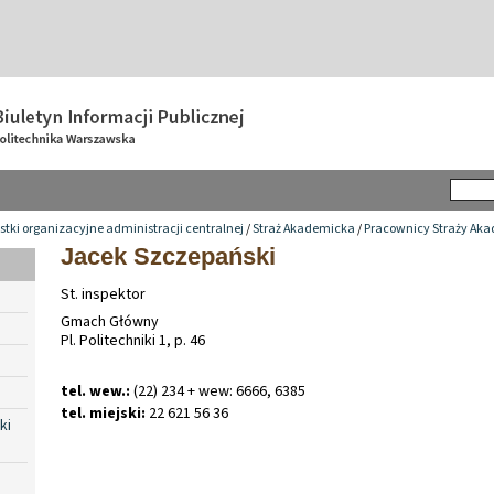
tki organizacyjne administracji centralnej
/
Straż Akademicka
/
Pracownicy Straży Aka
Jacek Szczepański
St. inspektor
Gmach Główny
Pl. Politechniki 1, p. 46
tel. wew.:
(22) 234 + wew: 6666, 6385
tel. miejski:
22 621 56 36
ki