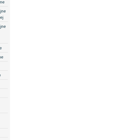
jne
jne
ej
jne
e
ne
e