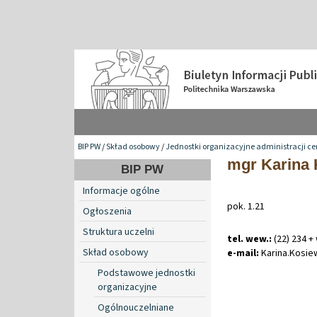
BIP PW
/
Skład osobowy
/
Jednostki organizacyjne administracji ce
mgr Karina 
BIP PW
Informacje ogólne
pok. 1.21
Ogłoszenia
Struktura uczelni
tel. wew.:
(22) 234 +
Skład osobowy
e-mail:
Karina
.
Kosie
Podstawowe jednostki
organizacyjne
Ogólnouczelniane