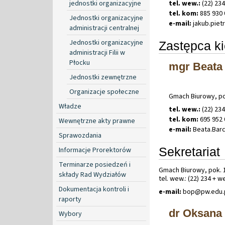
jednostki organizacyjne
tel. wew.:
(22) 23
tel. kom:
885 930 
Jednostki organizacyjne
e-mail:
jakub
.
piet
administracji centralnej
Jednostki organizacyjne
Zastępca k
administracji Filii w
Płocku
mgr Beata
Jednostki zewnętrzne
Organizacje społeczne
Gmach Biurowy, po
Władze
tel. wew.:
(22) 23
tel. kom:
695 952 
Wewnętrzne akty prawne
e-mail:
Beata
.
Bar
Sprawozdania
Sekretariat
Informacje Prorektorów
Terminarze posiedzeń i
Gmach Biurowy, pok. 
składy Rad Wydziałów
tel. wew.: (22) 234 + 
Dokumentacja kontroli i
e-mail:
bop@pw
.
edu
.
raporty
dr Oksana
Wybory