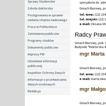
Sprawy Studenckie
specjalista ds. ad
Gmach Biurowy, po
Szkoła doktorska
tel. wew.:
(22) 23
Postępowania w sprawie
tel. miejski:
(22) 
nadania stopnia naukowego
e-mail:
Oksana
.
Sh
Praca w Politechnice
Radcy Praw
Zamówienia publiczne
Programy studiów
Gmach Biurowy, pok. 00
Budynek "Rektorska 4"
Dokumenty publiczne
mgr Marta
Imprezy PW
Udzielanie informacji
publicznej
Gmach Biurowy, po
Inspektor Ochrony Danych
tel. wew.:
(22) 23
e-mail:
marta
.
sik
Informacje o przetwarzaniu
danych osobowych
mgr Małgo
Redakcja
Gmach Biurowy, po