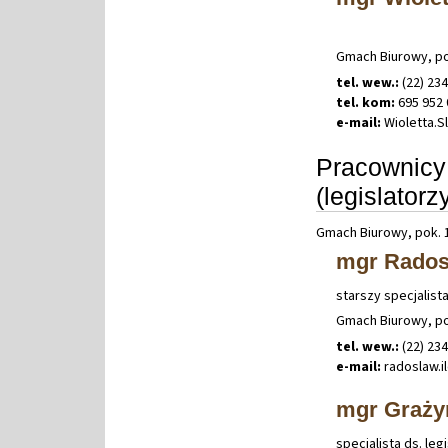
Gmach Biurowy, po
tel. wew.:
(22) 23
tel. kom:
695 952 
e-mail:
Wioletta
.
S
Pracownicy
(legislatorz
Gmach Biurowy, pok. 
mgr Radosł
starszy specjalist
Gmach Biurowy, po
tel. wew.:
(22) 23
e-mail:
radoslaw
.
i
mgr Graży
specjalista ds. le