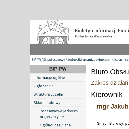
BIP PW
/
Skład osobowy
/
Jednostki organizacyjne administracji ce
BIP PW
Biuro Obsłu
Informacje ogólne
Zakres działa
Ogłoszenia
Kierownik
Struktura uczelni
Skład osobowy
mgr Jakub
Podstawowe jednostki
organizacyjne
Gmach Biurowy, po
Ogólnouczelniane