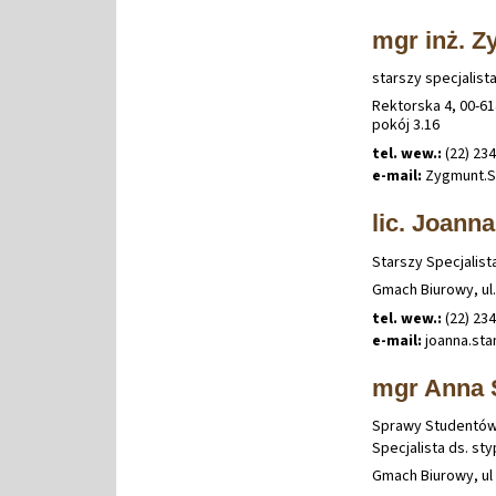
mgr inż. Z
starszy specjalist
Rektorska 4, 00-6
pokój 3.16
tel. wew.:
(22) 234
e-mail:
Zygmunt
.
S
lic. Joann
Starszy Specjalist
Gmach Biurowy, ul.
tel. wew.:
(22) 23
e-mail:
joanna
.
st
mgr Anna 
Sprawy Studentó
Specjalista ds. st
Gmach Biurowy, ul 