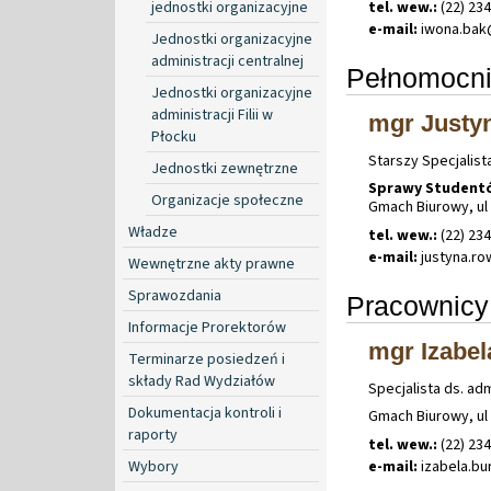
jednostki organizacyjne
tel. wew.:
(22) 23
e-mail:
iwona
.
bak
Jednostki organizacyjne
administracji centralnej
Pełnomocni
Jednostki organizacyjne
administracji Filii w
mgr Justy
Płocku
Starszy Specjalist
Jednostki zewnętrzne
Sprawy Student
Organizacje społeczne
Gmach Biurowy, ul 
Władze
tel. wew.:
(22) 23
e-mail:
justyna
.
ro
Wewnętrzne akty prawne
Sprawozdania
Pracownicy
Informacje Prorektorów
mgr Izabel
Terminarze posiedzeń i
składy Rad Wydziałów
Specjalista ds. ad
Dokumentacja kontroli i
Gmach Biurowy, ul 
raporty
tel. wew.:
(22) 234
e-mail:
izabela
.
bu
Wybory