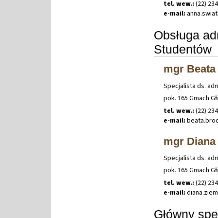
tel. wew.:
(22) 23
e-mail:
anna
.
swia
Obsługa ad
Studentów
mgr Beata
Specjalista ds. ad
pok. 165 Gmach G
tel. wew.:
(22) 23
e-mail:
beata
.
bro
mgr Diana
Specjalista ds. ad
pok. 165 Gmach G
tel. wew.:
(22) 23
e-mail:
diana
.
zie
Główny spec