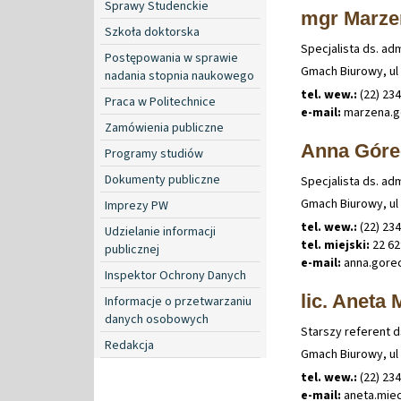
Sprawy Studenckie
mgr Marze
Szkoła doktorska
Specjalista ds. ad
Postępowania w sprawie
Gmach Biurowy, ul 
nadania stopnia naukowego
tel. wew.:
(22) 234
Praca w Politechnice
e-mail:
marzena
.
g
Zamówienia publiczne
Anna Góre
Programy studiów
Dokumenty publiczne
Specjalista ds. ad
Gmach Biurowy, ul 
Imprezy PW
tel. wew.:
(22) 23
Udzielanie informacji
tel. miejski:
22 62
publicznej
e-mail:
anna
.
gore
Inspektor Ochrony Danych
lic. Aneta
Informacje o przetwarzaniu
danych osobowych
Starszy referent d
Redakcja
Gmach Biurowy, ul 
tel. wew.:
(22) 23
e-mail:
aneta
.
mie