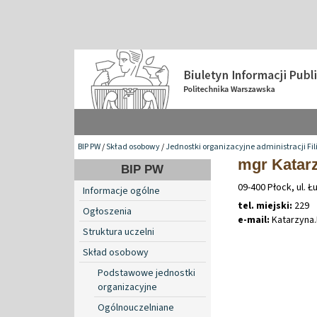
BIP PW
/
Skład osobowy
/
Jednostki organizacyjne administracji Fil
mgr Katarz
BIP PW
09-400 Płock, ul. Ł
Informacje ogólne
tel. miejski:
229
Ogłoszenia
e-mail:
Katarzyna
.
Struktura uczelni
Skład osobowy
Podstawowe jednostki
organizacyjne
Ogólnouczelniane