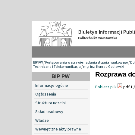
BIP PW
/
Postępowania w sprawie nadania stopnia naukowego
/
Do
Techniczna i Telekomunikacja
/
mgr inż. Konrad Godlewski
Rozprawa do
BIP PW
Informacje ogólne
Pobierz plik
pdf 1,
Ogłoszenia
Struktura uczelni
Skład osobowy
Władze
Wewnętrzne akty prawne