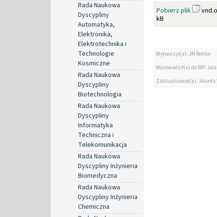
Rada Naukowa
Pobierz plik
vnd.o
Dyscypliny
kB
Automatyka,
Elektronika,
Elektrotechnika i
Technologie
Wytworzył(a): JM Rektor
Kosmiczne
Wprowadził(a) do BIP: Jol
Rada Naukowa
Zaktualizował(a): Jolanta
Dyscypliny
Biotechnologia
Rada Naukowa
Dyscypliny
Informatyka
Techniczna i
Telekomunikacja
Rada Naukowa
Dyscypliny Inżynieria
Biomedyczna
Rada Naukowa
Dyscypliny Inżynieria
Chemiczna