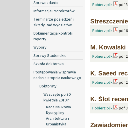
Sprawozdania
Pobierz plik
pdf 3
Informacje Prorektorów
Terminarze posiedzeń i
Streszczenie
składy Rad Wydziałów
Pobierz plik
pdf 6
Dokumentacja kontroli i
raporty
M. Kowalski 
Wybory
Sprawy Studenckie
Pobierz plik
pdf 2
Szkoła doktorska
Postępowania w sprawie
K. Saeed rec
nadania stopnia naukowego
Pobierz plik
pdf 2
Doktoraty
Wszczęte po 30
K. Ślot recen
kwietnia 2019 r.
Rada Naukowa
Pobierz plik
pdf 3
Dyscypliny
Architektura i
Zawiadomien
Urbanistyka