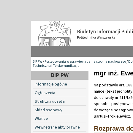
BIP PW
/
Postępowania w sprawie nadania stopnia naukowego
/
Do
Techniczna i Telekomunikacja
mgr inż. Ewe
BIP PW
Informacje ogólne
Na podstawie art. 188 
nauce (tekst jednolity:
Ogłoszenia
do uchwały nr 211/L/2
Struktura uczelni
sposobu postępowani
Skład osobowy
dotyczące postępowan
Bartuzi-Trokielewicz.
Władze
Wewnętrzne akty prawne
Rozprawa do