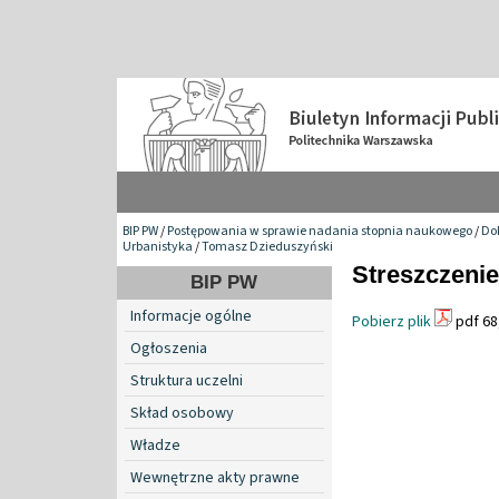
BIP PW
/
Postępowania w sprawie nadania stopnia naukowego
/
Do
Urbanistyka
/
Tomasz Dzieduszyński
Streszczeni
BIP PW
Informacje ogólne
Pobierz plik
pdf 68
Ogłoszenia
Struktura uczelni
Skład osobowy
Władze
Wewnętrzne akty prawne