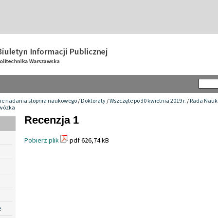
ie nadania stopnia naukowego
/
Doktoraty
/
Wszczęte po 30 kwietnia 2019 r.
/
Rada Nauko
ywózka
Recenzja 1
Pobierz plik
pdf 626,74 kB
e