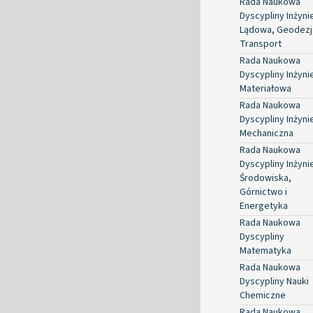
Rada Naukowa
Dyscypliny Inżyni
Lądowa, Geodezja
Transport
Rada Naukowa
Dyscypliny Inżyni
Materiałowa
Rada Naukowa
Dyscypliny Inżyni
Mechaniczna
Rada Naukowa
Dyscypliny Inżyni
Środowiska,
Górnictwo i
Energetyka
Rada Naukowa
Dyscypliny
Matematyka
Rada Naukowa
Dyscypliny Nauki
Chemiczne
Rada Naukowa