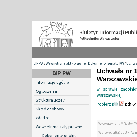
BIP PW
/
Wewnętrzne akty prawne
/
Dokumenty Senatu PW
/
Uchwa
Uchwała nr 1
BIP PW
Warszawskiej
Informacje ogólne
w sprawie zaopinio
Ogłoszenia
Warszawskiej
Struktura uczelni
Pobierz plik
pdf 64
Skład osobowy
Władze
Wytworzył(a): JM Rektor P
Wewnętrzne akty prawne
Wprowadził(a) do BIP: Agn
Dokumenty ogólne