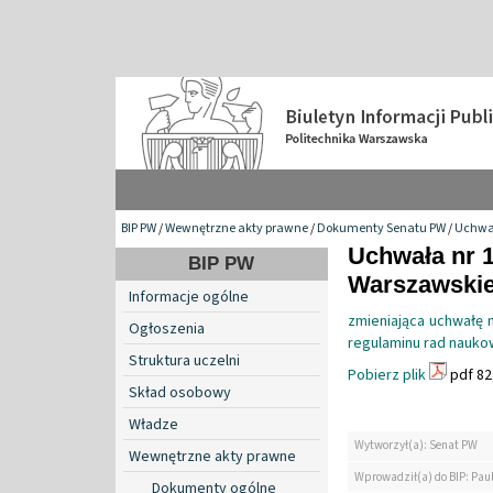
BIP PW
/
Wewnętrzne akty prawne
/
Dokumenty Senatu PW
/
Uchwa
Uchwała nr 1
BIP PW
Warszawskiej
Informacje ogólne
zmieniająca uchwałę n
Ogłoszenia
regulaminu rad naukow
Struktura uczelni
Pobierz plik
pdf 82
Skład osobowy
Władze
Wytworzył(a): Senat PW
Wewnętrzne akty prawne
Wprowadził(a) do BIP: Pau
Dokumenty ogólne