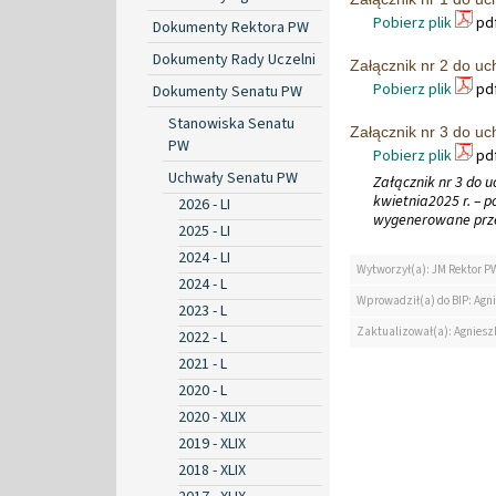
Pobierz plik
pdf
Dokumenty Rektora PW
Dokumenty Rady Uczelni
Załącznik nr 2 do uc
Pobierz plik
pdf
Dokumenty Senatu PW
Stanowiska Senatu
Załącznik nr 3 do uc
PW
Pobierz plik
pdf
Uchwały Senatu PW
Załącznik nr 3 do 
kwietnia2025 r. – p
2026 - LI
wygenerowane prz
2025 - LI
2024 - LI
Wytworzył(a): JM Rektor P
2024 - L
Wprowadził(a) do BIP: Agn
2023 - L
Zaktualizował(a): Agniesz
2022 - L
2021 - L
2020 - L
2020 - XLIX
2019 - XLIX
2018 - XLIX