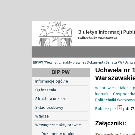
BIP PW
/
Wewnętrzne akty prawne
/
Dokumenty Senatu PW
/
Uchwa
Uchwała nr 1
BIP PW
Warszawskiej
Informacje ogólne
w sprawie ustalenia 
Ogłoszenia
kierunku Gospodarka
Struktura uczelni
Politechniki Warszaws
Skład osobowy
Pobierz plik
pdf 73
Władze
Załączniki:
Wewnętrzne akty prawne
Dokumenty ogólne
Załącznik nr 1 do uc