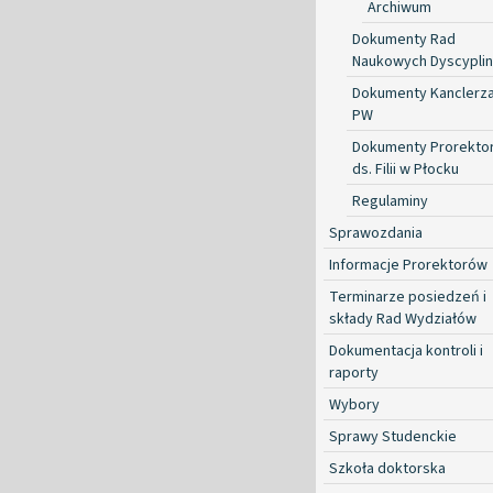
Archiwum
Dokumenty Rad
Naukowych Dyscyplin
Dokumenty Kanclerz
PW
Dokumenty Prorekto
ds. Filii w Płocku
Regulaminy
Sprawozdania
Informacje Prorektorów
Terminarze posiedzeń i
składy Rad Wydziałów
Dokumentacja kontroli i
raporty
Wybory
Sprawy Studenckie
Szkoła doktorska