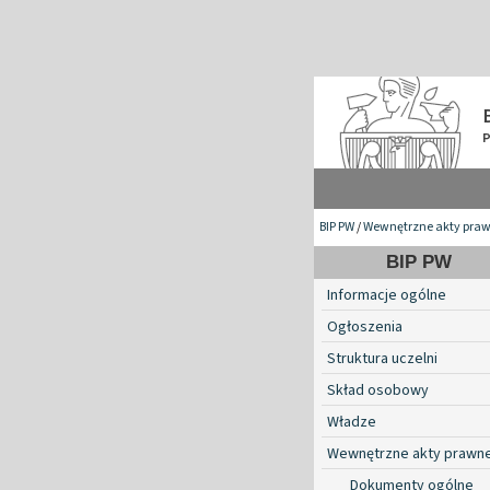
BIP PW
/
Wewnętrzne akty pra
BIP PW
Informacje ogólne
Ogłoszenia
Struktura uczelni
Skład osobowy
Władze
Wewnętrzne akty prawn
Dokumenty ogólne