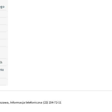
ego
ch
niu
arszawa, Informacja telefoniczna (22) 234-72-11