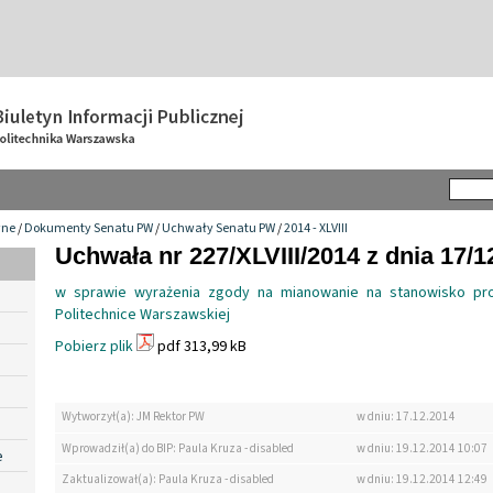
wne
/
Dokumenty Senatu PW
/
Uchwały Senatu PW
/
2014 - XLVIII
Uchwała nr 227/XLVIII/2014 z dnia 17/1
w sprawie wyrażenia zgody na mianowanie na stanowisko pr
Politechnice Warszawskiej
Pobierz plik
pdf 313,99 kB
Wytworzył(a): JM Rektor PW
w dniu: 17.12.2014
Wprowadził(a) do BIP: Paula Kruza - disabled
w dniu: 19.12.2014 10:07
e
Zaktualizował(a): Paula Kruza - disabled
w dniu: 19.12.2014 12:49