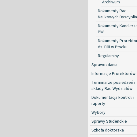
Archiwum
Dokumenty Rad
Naukowych Dyscyplin
Dokumenty Kanclerz
PW
Dokumenty Prorekto
ds. Filii w Płocku
Regulaminy
Sprawozdania
Informacje Prorektorów
Terminarze posiedzeń i
składy Rad Wydziałów
Dokumentacja kontroli i
raporty
Wybory
Sprawy Studenckie
Szkoła doktorska