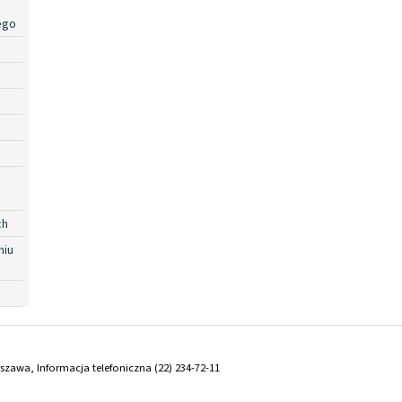
ego
ch
niu
arszawa, Informacja telefoniczna (22) 234-72-11