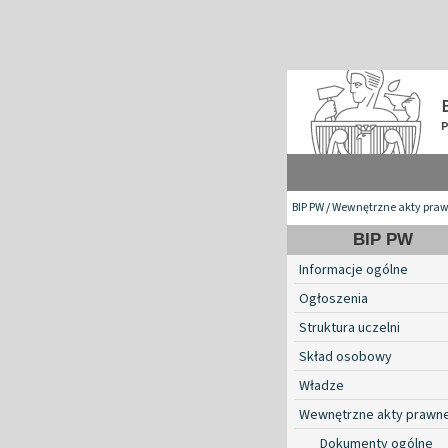
BIP PW
/
Wewnętrzne akty pra
BIP PW
Informacje ogólne
Ogłoszenia
Struktura uczelni
Skład osobowy
Władze
Wewnętrzne akty prawn
Dokumenty ogólne