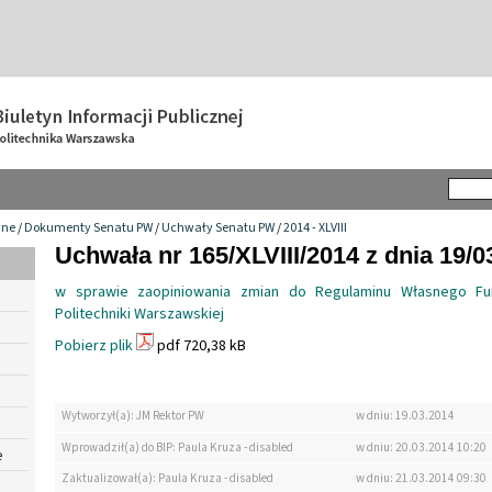
wne
/
Dokumenty Senatu PW
/
Uchwały Senatu PW
/
2014 - XLVIII
Uchwała nr 165/XLVIII/2014 z dnia 19/0
w sprawie zaopiniowania zmian do Regulaminu Własnego Fu
Politechniki Warszawskiej
Pobierz plik
pdf 720,38 kB
Wytworzył(a): JM Rektor PW
w dniu: 19.03.2014
Wprowadził(a) do BIP: Paula Kruza - disabled
w dniu: 20.03.2014 10:20
e
Zaktualizował(a): Paula Kruza - disabled
w dniu: 21.03.2014 09:30