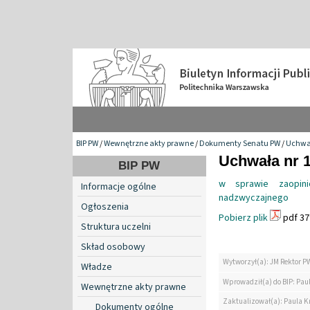
BIP PW
/
Wewnętrzne akty prawne
/
Dokumenty Senatu PW
/
Uchwa
Uchwała nr 1
BIP PW
w sprawie zaopini
Informacje ogólne
nadzwyczajnego
Ogłoszenia
Pobierz plik
pdf 37
Struktura uczelni
Skład osobowy
Wytworzył(a): JM Rektor P
Władze
Wprowadził(a) do BIP: Paul
Wewnętrzne akty prawne
Zaktualizował(a): Paula Kr
Dokumenty ogólne