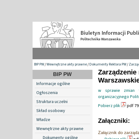
BIP PW
/
Wewnętrzne akty prawne
/
Dokumenty Rektora PW
/
Zarzą
Zarządzenie 
BIP PW
Warszawskiej
Informacje ogólne
w sprawie zmian w
Ogłoszenia
organizacyjnego Polit
Struktura uczelni
Pobierz plik
pdf 79
Skład osobowy
Władze
Załączniki:
Wewnętrzne akty prawne
Załącznik do zarząd
Dokumenty ogólne