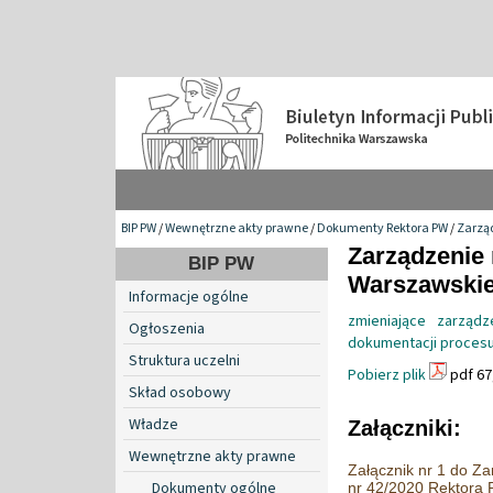
BIP PW
/
Wewnętrzne akty prawne
/
Dokumenty Rektora PW
/
Zarzą
Zarządzenie 
BIP PW
Warszawskiej
Informacje ogólne
zmieniające zarząd
Ogłoszenia
dokumentacji proces
Struktura uczelni
Pobierz plik
pdf 67
Skład osobowy
Władze
Załączniki:
Wewnętrzne akty prawne
Załącznik nr 1 do Za
Dokumenty ogólne
nr 42/2020 Rektora