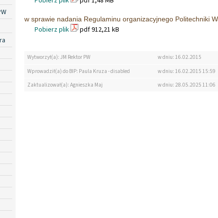
Pobierz plik
pdf 1,48 MB
PW
w sprawie nadania Regulaminu organizacyjnego Politechniki W
Pobierz plik
pdf 912,21 kB
ra
Wytworzył(a): JM Rektor PW
w dniu: 16.02.2015
Wprowadził(a) do BIP: Paula Kruza - disabled
w dniu: 16.02.2015 15:59
Zaktualizował(a): Agnieszka Maj
w dniu: 28.05.2025 11:06