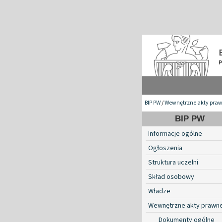
BIP PW
/
Wewnętrzne akty pra
BIP PW
Informacje ogólne
Ogłoszenia
Struktura uczelni
Skład osobowy
Władze
Wewnętrzne akty prawn
Dokumenty ogólne