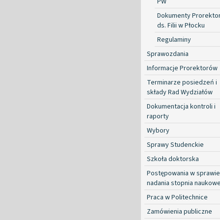
PW
Dokumenty Prorekto
ds. Filii w Płocku
Regulaminy
Sprawozdania
Informacje Prorektorów
Terminarze posiedzeń i
składy Rad Wydziałów
Dokumentacja kontroli i
raporty
Wybory
Sprawy Studenckie
Szkoła doktorska
Postępowania w sprawie
nadania stopnia naukow
Praca w Politechnice
Zamówienia publiczne