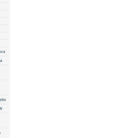
ora
ra
lni
W
a